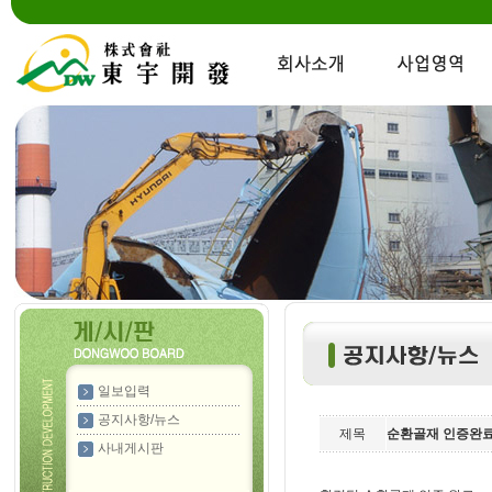
일보입력
공지사항/뉴스
제목
순환골재 인증완
사내게시판