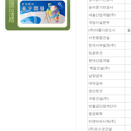
농어촌기반공사
새솔산업개발(주)
국방시설본부
(주)아름다운도시
울
서천종합건설
한국서부발전(주)
임광토건
현대산업개발
백일건설(주)
남양금속
대덕금속
경산토건
극동건설(주)
반월공단염색단지
동양화학
비앤비퍼시픽(주)
(주)포스코건설