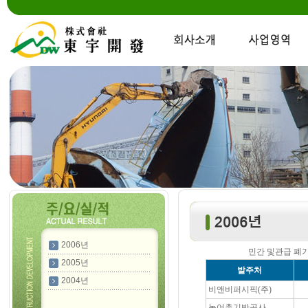
2006년
민간 및관급 폐
2005년
발주처
2004년
비앤비퍼시픽(주)
농어촌기반공사