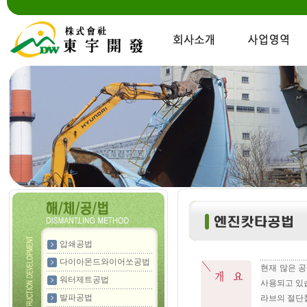
압쇄공법
다이아몬드와이어쏘공법
현재 많은 
워터제트공법
사용되고 있
발파공법
라브의 절단