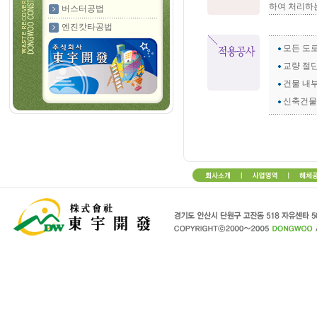
하여 처리하
버스터공법
엔진캇타공법
모든 도로
교량 절단
건물 내부
신축건물 