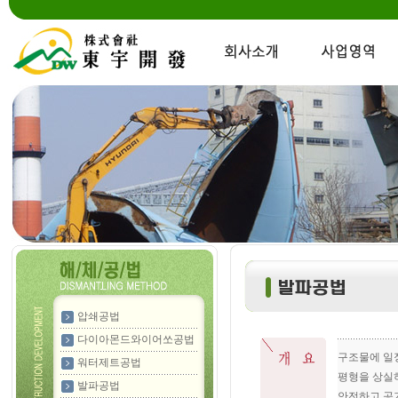
압쇄공법
다이아몬드와이어쏘공법
구조물에 일
워터제트공법
평형을 상실
발파공법
안전하고 공