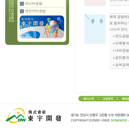
버스터공법
엔진캇타공법
해체 공법에
로 발파하는
나누어 진다
전도공법 
단축붕괴공
내파공법 
점진붕괴공
상부공략공