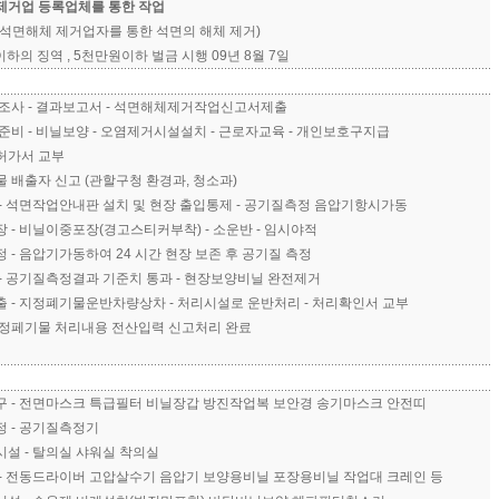
제거업 등록업체를 통한 작업
 (석면해체 제거업자를 통한 석면의 해체 제거)
이하의 징역 , 5천만원이하 벌금 시행 09년 8월 7일
전조사 - 결과보고서 - 석면해체제거작업신고서제출
준비 - 비닐보양 - 오염제거시설설치 - 근로자교육 - 개인보호구지급
허가서 교부
 배출자 신고 (관할구청 환경과, 청소과)
- 석면작업안내판 설치 및 현장 출입통제 - 공기질측정 음압기항시가동
 - 비닐이중포장(경고스티커부착) - 소운반 - 임시야적
 - 음압기가동하여 24 시간 현장 보존 후 공기질 측정
- 공기질측정결과 기준치 통과 - 현장보양비닐 완전제거
 - 지정폐기물운반차량상차 - 처리시설로 운반처리 - 처리확인서 교부
지정페기물 처리내용 전산입력 신고처리 완료
구 - 전면마스크 특급필터 비닐장갑 방진작업복 보안경 송기마스크 안전띠
정 - 공기질측정기
설 - 탈의실 샤워실 착의실
 - 전동드라이버 고압살수기 음압기 보양용비닐 포장용비닐 작업대 크레인 등