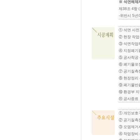
※ 석면해체
제38조 4항
-위반시 5년
① 석면 사
② 현장 작업
③ 석면작업
④ 지정폐기물
⑤ 공사착공 
⑥ 폐기물포장
⑦ 공기질측정
⑧ 현장정리 
⑨ 폐기물반출
⑩ 환경부 
⑪ 공사종료
① 개인보호
② 공기질측
③ 오염제거시
④ 작업장비