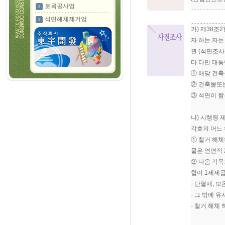
토목공사업
석면해체제거업
가) 제38
자 하는 자
관 (석면조
다 다만 대통
① 해당 건축
② 건축물또
③ 석면이 함
나) 시행령 
각호의 어느 
① 철거 해체
물은 연면적 
② 다음 각목
합이 1세제
- 단열재, 
- 그 밖에 
- 철거 해체