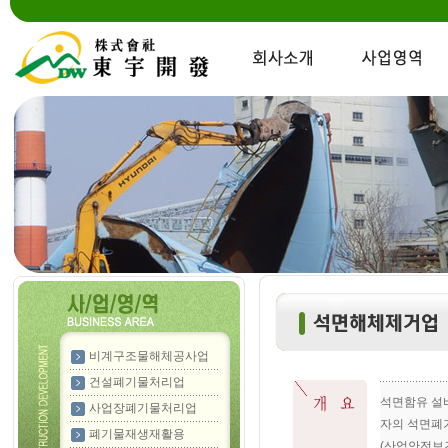
비계구조물해체공사업
건설폐기물처리업
석면함유 설
사업장폐기물처리업
자의 석면폐
폐기물재생재활용
(산업안전보건