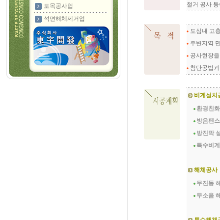
철거 공사 등
토목공사업
석면해체제거업
도심내 고층
주변지역 민
공사현장을 
첨단공법과 
비계설치
환경친
방음펜
방진막 
특수비
해체공사
무진동 
무소음 