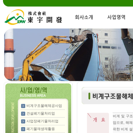
비계구조물해체공사업
건설폐기물처리업
비계 및 구
사업장폐기물처리업
업으로, 해
폐기물재생재활용
위한 비계 