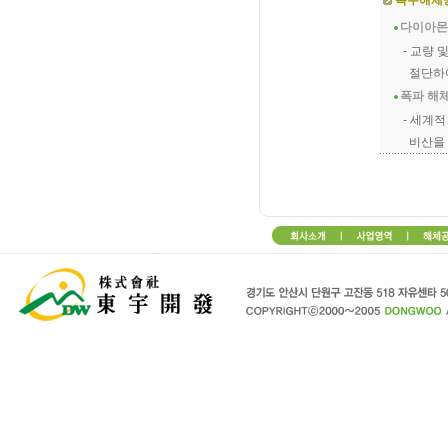
특수해체
다이아몬
- 교량
절단하
폭파 해
- 세계
비산을 