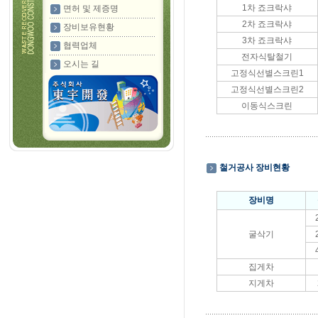
1차 죠크락샤
면허 및 제증명
2차 죠크락샤
장비보유현황
3차 죠크락샤
협력업체
전자식탈철기
오시는 길
고정식선별스크린1
고정식선별스크린2
이동식스크린
철거공사 장비현황
장비명
굴삭기
집게차
지게차