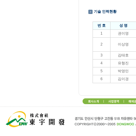
기술 인력현황
번 호
성 명
1
권이영
2
이상영
3
김태호
4
유형진
5
박영민
6
김이경