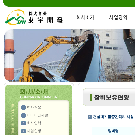
회사개요
C.E.O 인사말
건설폐기물중간처리 시설
회사연혁
사업현황
장비명