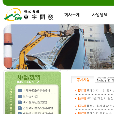
비계구조물해체공사
[공지]
홈페이지 수정 유지보
토목공사업
[공지]
2010년 해빙기 현장..
폐기물수집운반업
[공지]
동절기 화재예방 관
건설폐기물중간처리업
[공지]
홈페이지 유지보수
재활용전문중간처리업